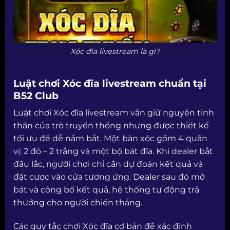
Xóc đĩa livestream là gì?
Luật chơi Xóc đĩa livestream chuẩn tại
B52 Club
Luật chơi Xóc đĩa livestream vẫn giữ nguyên tinh
thần của trò truyền thống nhưng được thiết kế
tối ưu để dễ nắm bắt. Một bàn xóc gồm 4 quân
vị: 2 đỏ – 2 trắng và một bộ bát đĩa. Khi dealer bắt
đầu lắc, người chơi chỉ cần dự đoán kết quả và
đặt cược vào cửa tương ứng. Dealer sau đó mở
bát và công bố kết quả, hệ thống tự động trả
thưởng cho người chiến thắng.
Các quy tắc chơi Xóc đĩa cơ bản để xác định