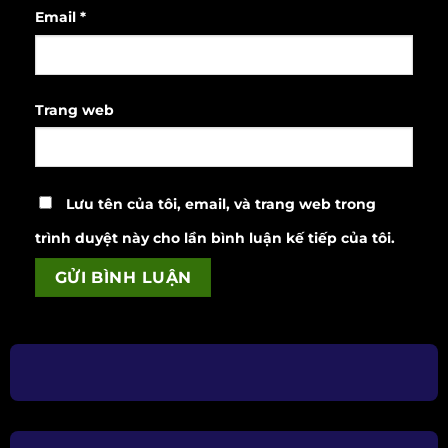
Email
*
Trang web
Lưu tên của tôi, email, và trang web trong
trình duyệt này cho lần bình luận kế tiếp của tôi.