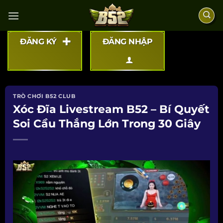
Bỏ
qua
nội
ĐĂNG KÝ
ĐĂNG NHẬP
dung
TRÒ CHƠI B52 CLUB
Xóc Đĩa Livestream B52 – Bí Quyết
Soi Cầu Thắng Lớn Trong 30 Giây